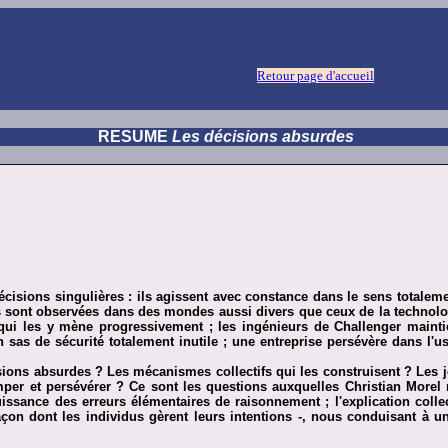
Retour page d'accueil
RESUME
Les décisions absurdes
décisions singulières : ils agissent avec constance dans le sens totale
les sont observées dans des mondes aussi divers que ceux de la technolo
qui les y mène progressivement ; les ingénieurs de Challenger mainti
 sas de sécurité totalement inutile ; une entreprise persévère dans l'us
ns absurdes ? Les mécanismes collectifs qui les construisent ? Les jeux 
er et persévérer ? Ce sont les questions auxquelles Christian Morel 
la puissance des erreurs élémentaires de raisonnement ; l'explication co
açon dont les individus gèrent leurs intentions -, nous conduisant à un